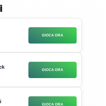
i
GIOCA ORA
ck
GIOCA ORA
i
GIOCA ORA