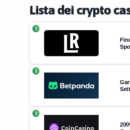
Lista dei crypto c
Fin
Spo
Gar
Set
200