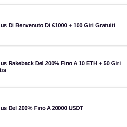
us Di Benvenuto Di €1000 + 100 Giri Gratuiti
us Rakeback Del 200% Fino A 10 ETH + 50 Giri
tis
us Del 200% Fino A 20000 USDT