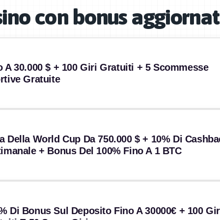
asino con bonus aggiornat
o A 30.000 $ + 100 Giri Gratuiti + 5 Scommesse
rtive Gratuite
a Della World Cup Da 750.000 $ + 10% Di Cashba
timanale + Bonus Del 100% Fino A 1 BTC
% Di Bonus Sul Deposito Fino A 30000€ + 100 Gir