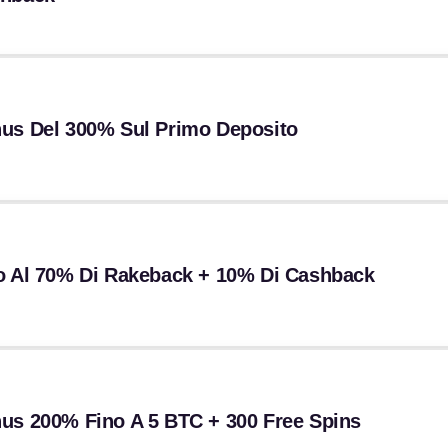
us Del 300% Sul Primo Deposito
o Al 70% Di Rakeback + 10% Di Cashback
us 200% Fino A 5 BTC + 300 Free Spins