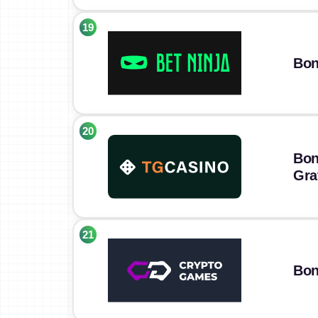
Bon
Bon
Gra
Bon