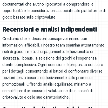
documentati che aiutino i giocatori a comprendere le
opportunità e le considerazioni associate alle piattaforme di
gioco basate sulle criptovalute.
Recensioni e analisi indipendenti
Crediamo che le decisioni consapevoli inizino con
informazioni affidabili. Il nostro team esamina attentamente
i siti di gioco, i metodi di pagamento, le funzionalità di
sicurezza, i bonus, la selezione dei giochi e l’esperienza
utente complessiva. Ogni recensione è preparata con cura
per i dettagli, consentendo ai lettori di confrontare diverse
opzioni senza basarsi esclusivamente sulle promesse
promozionali. Offrendo analisi equilibrate, miriamo a
semplificare il processo di valutazione di un casinò di
criptovalute e delle sue caratteristiche.