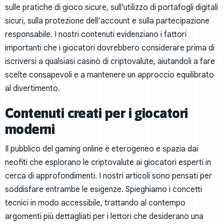
sulle pratiche di gioco sicure, sull’utilizzo di portafogli digitali
sicuri, sulla protezione dell’account e sulla partecipazione
responsabile. I nostri contenuti evidenziano i fattori
importanti che i giocatori dovrebbero considerare prima di
iscriversi a qualsiasi casinò di criptovalute, aiutandoli a fare
scelte consapevoli e a mantenere un approccio equilibrato
al divertimento.
Contenuti creati per i giocatori
moderni
Il pubblico del gaming online è eterogeneo e spazia dai
neofiti che esplorano le criptovalute ai giocatori esperti in
cerca di approfondimenti. I nostri articoli sono pensati per
soddisfare entrambe le esigenze. Spieghiamo i concetti
tecnici in modo accessibile, trattando al contempo
argomenti più dettagliati per i lettori che desiderano una